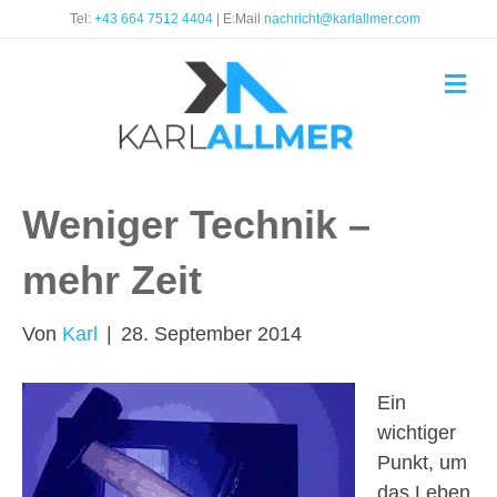
Tel:
+43 664 7512 4404
| E:Mail
nachricht@karlallmer.com
N
a
v
i
g
a
t
Weniger Technik –
i
o
n
mehr Zeit
Von
Karl
|
28. September 2014
Ein
wichtiger
Punkt, um
das Leben