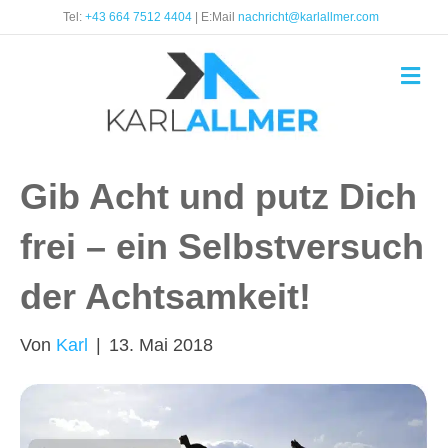
Tel:
+43 664 7512 4404
| E:Mail
nachricht@karlallmer.com
N
a
v
i
g
a
t
Gib Acht und putz Dich
i
o
frei – ein Selbstversuch
n
der Achtsamkeit!
Von
Karl
|
13. Mai 2018