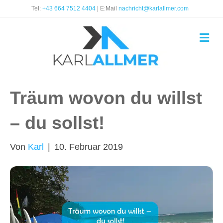
Tel:
+43 664 7512 4404
| E:Mail
nachricht@karlallmer.com
N
a
v
i
g
a
t
Träum wovon du willst
i
o
– du sollst!
n
Von
Karl
|
10. Februar 2019